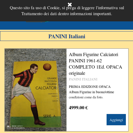
Vai ai contenuti
Questo sito fa uso di Cookie, si prega di leggere l'informativa sul
Salta menù
Trattamento dei dati dentro informazioni importanti.
E-Bay
PANINI Italiani
Album Figurine Calciatori
PANINI 1961-62
COMPLETO 1Ed. OPACA
originale
PANINI ITALIANI
PRIMA EDIZIONE OPACA
Album Figurine in buone/ottime
condizioni come da foto.
4999.00 €
Aggiungi