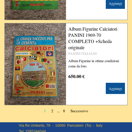
Aggiungi
Album Figurine Calciatori
PANINI 1969-70
COMPLETO +Scheda
originale
PANINI ITALIANI
Album Figurine in ottime condizioni
come da foto.
650.00 €
Aggiungi
Pagina corrente:
1
Vai a pagina:
2
...
Vai a pagina:
8
Successivo
Via Re Umberto, 76 - 10060 Pancalieri (To) - Italy
Tel 3385344544