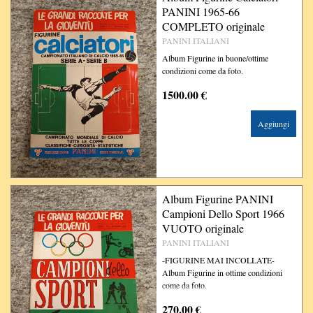
PANINI 1965-66
COMPLETO originale
PANINI ITALIANI
Album Figurine in buone/ottime
condizioni come da foto.
1500.00 €
Aggiungi
Album Figurine PANINI
Campioni Dello Sport 1966
VUOTO originale
PANINI ITALIANI
-FIGURINE MAI INCOLLATE-
Album Figurine in ottime condizioni
come da foto.
270.00 €