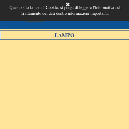
Vai ai contenuti
Questo sito fa uso di Cookie, si prega di leggere l'informativa sul
Salta menù
Trattamento dei dati dentro informazioni importanti.
E-Bay
LAMPO