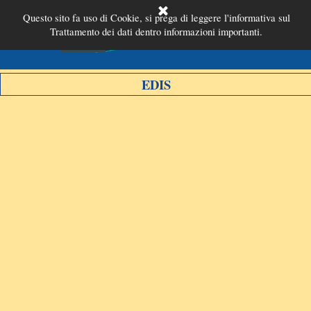
Vai ai contenuti
Questo sito fa uso di Cookie, si prega di leggere l'informativa sul
Salta menù
Trattamento dei dati dentro informazioni importanti.
E-Bay
EDIS